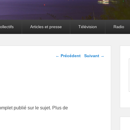
llectifs
Articles et presse
Télévision
Radio
Navigation dans les
←
Précédent
Suivant
→
articles
mplet publié sur le sujet. Plus de