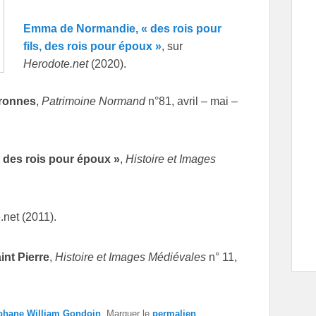
Emma de Normandie, « des rois pour
fils, des rois pour époux »
, sur
Herodote.net
(2020).
uronnes
,
Patrimoine Normand
n°81, avril – mai –
t des rois pour époux »
,
Histoire et Images
.net (2011).
int Pierre
,
Histoire et Images Médiévales
n° 11,
phane William Gondoin
. Marquer le
permalien
.