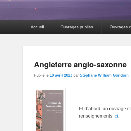
Premier
Accueil
Ouvrages publiés
Ouvrages co
menu
Angleterre anglo-saxonne
Publié le
10 avril 2023
par
Stéphane William Gondoin
Et d’abord, un ouvrage co
renseignements
ici
.