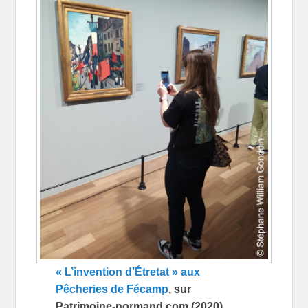
« L’invention d’
É
tretat » aux
Pêcheries de Fécamp
, sur
Patrimoine-normand.com
(2020)
.